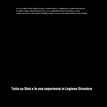
Ex paracadutista della Legione Straniera, Esperto in Sicurezza Diplomatica e Istruttore Operativo con
esperienza internazionale. Durante i corsi sarai seguito direttamente da Gimi Roman, Legale
Rappresentante di Tactical Combat Shooting®, insieme al suo team di istruttori certificati a norma di legge.
Tutto su Gimi e la sua esperienza in Legione Straniera