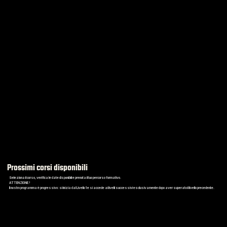
Prossimi corsi disponibili
Seleziona il corso, verifica le date disponibili e prenota il tuo percorso formativo.
ATTENZIONE !
Il nostro programma è progressivo: si inizia dal Livello 1 e si accede ai livelli successivi esclusivamente dopo aver superato il livello precedente.