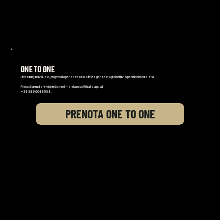
4 ore di formazione con Istruttore dedicato
al costo di 200€
ONE TO ONE
Un training individuale, progettato per adattarsi alle esigenze e agli obiettivi specifici del corsista.
Prima di prenotare vi chiediamo di mandarci un Whatsapp al
+39 3896049598.
PRENOTA ONE TO ONE