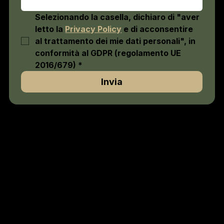
Selezionando la casella, dichiaro di "aver 
letto la 
Privacy Policy
 e di acconsentire 
al trattamento dei mie dati personali", in 
conformità al GDPR (regolamento UE 
2016/679)
*
Invia