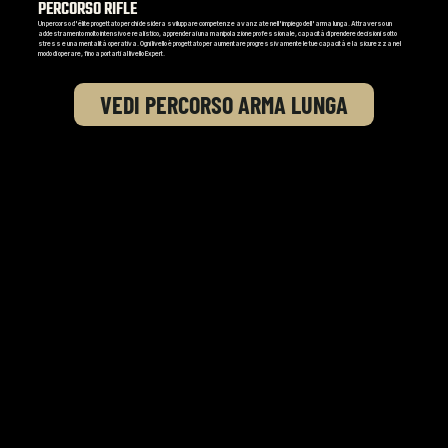
PERCORSO RIFLE
Un percorso d'élite progettato per chi desidera sviluppare competenze avanzate nell'impiego dell'arma lunga. Attraverso un
addestramento molto intensivo e realistico, apprenderai una manipolazione professionale, capacità di prendere decisioni sotto
stress e una mentalità operativa. Ogni livello è progettato per aumentare progressivamente le tue capacità e la sicurezza nel
modo di operare, fino a portarti al livello Expert.
VEDI PERCORSO ARMA LUNGA