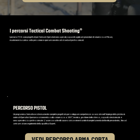
I percorsi Tactical Combat Shooting®
I percorsi TCS sono progettati per formare Operatori consapevoli, capaci di applicare procedure di sicurezza efficaci,
mantenere la calma sotto pressione e operare con elevati standard professionali.
ARMA CORTA · 6 LIVELLI PROGRESSIVI (48 ore totali)
PERCORSO PISTOL
Un programma formativo estremamente completo progettato per sviluppare competenze avanzate nell'impiego della pistola in
contesti Operativi. Il percorso si concentra sulla sicurezza a 360°, tecnica, gestione dello stress, capacità decisionale e
consapevolezza professionale. L'accesso ai livelli successivi avviene tramite il completamento del livello precedente, fino ad
arrivare al conseguimento della qualifica Expert.
VEDI PERCORSO ARMA CORTA