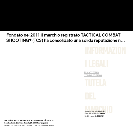
Fondato nel 2011, il marchio registrato TACTICAL COMBAT 
SHOOTING® (TCS) ha consolidato una solida reputazione nel 
settore del Tiro Operativo grazie al suo metodo didattico e 
INFORMAZION
programmi formativi realistici. Oggi il marchio TCS è diventato 
una SSD A RL con la missione di promuovere l'attività di Tiro e 
I LEGALI
l'Uso delle Armi da Fuoco in totale sicurezza.
PRIVACY POLICY
TERMINI E CONDIZIONI
TUTELA
DEL
MARCHIO
- Affiliazione ASI:
LOM-MI2586
- NATO NCAGE Code:
AX616
- UNGM vendor ID:
1183104
SOCIETÀ SPORTIVA DILETTANTISTICA A RESPONSABILITÀ LIMITATA
Sede legale: Via della Corte Bruciata 21, 20043 Vanzago (MI)
- P.IVA / C.F. : 14499380963 - REA: MI-2788269 -
tcs@pec.esend.it