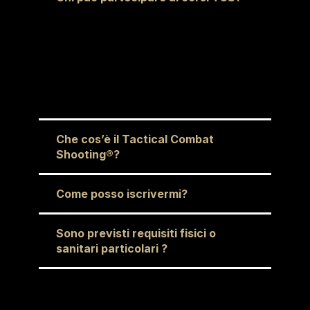
La partecipazione ai corsi TCS è consentita a chiunque sia in possesso di regolare Porto d’Armi.
Gli operatori delle Forze dell’Ordine possono partecipare presentando il proprio tesserino identificativo.
Gli appartenenti alla Polizia Locale devono verificare di avere l’autorizzazione all’utilizzo della propria arma durante il training.
Gli appartenenti alle Forze Armate devono essere in possesso di regolare Porto d’Armi personale.
Che cos’è il Tactical Combat
Shooting®?
Come posso iscrivermi?
Sono previsti requisiti fisici o
sanitari particolari ?