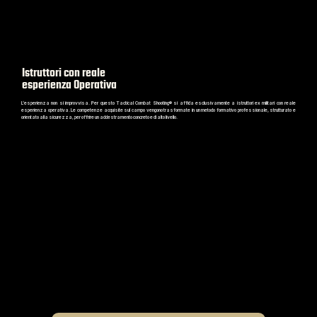
Istruttori con reale
esperienza Operativa
L’esperienza non si improvvisa. Per questo Tactical Combat Shooting® si affida esclusivamente a istruttori ex militari con reale
esperienza operativa. Le competenze acquisite sul campo vengono trasformate in un metodo formativo professionale, strutturato e
orientato alla sicurezza, per offrire un addestramento concreto e di alto livello.