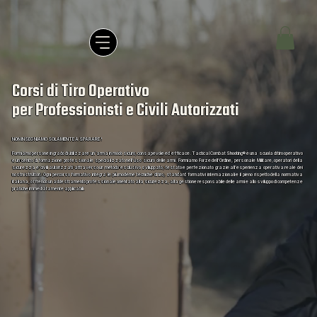
Corsi di Tiro Operativo
per Professionisti e Civili Autorizzati
NON INSEGNIAMO SOLAMENTE A SPARARE !
Formiamo persone in grado di utilizzare un’arma in modo sicuro, consapevole ed efficace. Tactical Combat Shooting® è una scuola di tiro operativo
e un centro di formazione professionale specializzato nell’uso sicuro delle armi. Formiamo Forze dell’Ordine, personale Militare, operatori della
sicurezza e civili autorizzati attraverso un metodo esclusivo sviluppato, testato e perfezionato grazie all’esperienza operativa reale dei
nostri istruttori. Ogni percorso formativo integra le più moderne tecniche di tiro, standard formativi internazionali e il pieno rispetto della normativa
italiana, offrendo un addestramento professionale orientato alla sicurezza, alla gestione responsabile delle armi e allo sviluppo di competenze
pratiche immediatamente applicabili.